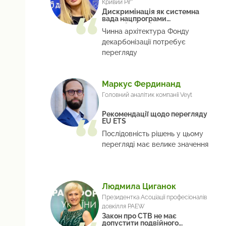
Кривий Ріг"
Дискримінація як системна
вада нацпрограми
декарбонізації
Чинна архітектура Фонду
декарбонізації потребує
перегляду
Маркус Фердинанд
Головний аналітик компанії Veyt
Рекомендації щодо перегляду
EU ETS
Послідовність рішень у цьому
перегляді має велике значення
Людмила Циганок
Президентка Асоціації професіоналів
довкілля PAEW
Закон про СТВ не має
допустити подвійного