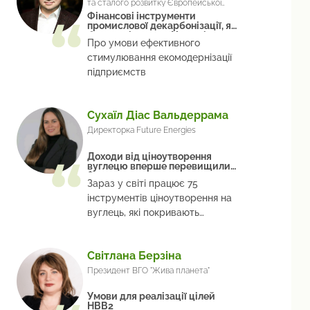
та сталого розвитку Європейської
Бізнес Асоціації
Фінансові інструменти
промислової декарбонізації, які
будуть дієвими в Україні
Про умови ефективного
стимулювання екомодернізації
підприємств
Сухаїл Діас Вальдеррама
Директорка Future Energies
Доходи від ціноутворення
вуглецю вперше перевищили
$100 млрд
Зараз у світі працює 75
інструментів ціноутворення на
вуглець, які покривають
приблизно 24% викидів
Світлана Берзіна
Президент ВГО "Жива планета"
Умови для реалізації цілей
НВВ2