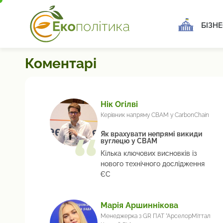
БІЗНЕ
Коментарі
Нік Огілві
Керівник напряму CBAM у CarbonChain
Як врахувати непрямі викиди
вуглецю у СВАМ
Кілька ключових висновків із
нового технічного дослідження
ЄС
Марія Аршиннікова
Менеджерка з GR ПАТ "АрселорМіттал