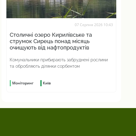
07 Серпня 2026 10:43
Столичні озеро Кирилівське та
струмок Сирець понад місяць
очищують від нафтопродуктів
Комунальники прибирають забруднені рослини
та обробляють ділянки сорбентом
Моніторинг
Київ