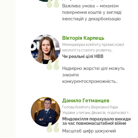
навантаження на бізнес
Важлива умова – механізм
повернення коштів у вигляді
інвестицій у декарбонізацію
Вікторія Карпець
Менеджерка комітету промислової
екології та сталого розвитку
Європейської Бізнес Асоціації
Чи реальні цілі НВВ
Надмірно жорсткі цілі можуть
знизити
конкурентоспроможність
українського бізнесу
Данило Гетманцев
Голова Комітету Верховної Ради
України з питань фінансів, податкової та
митної політики
Міндовкілля порахувало викиди
за час повномасштабної війни
Масштаб цифр шокуючий