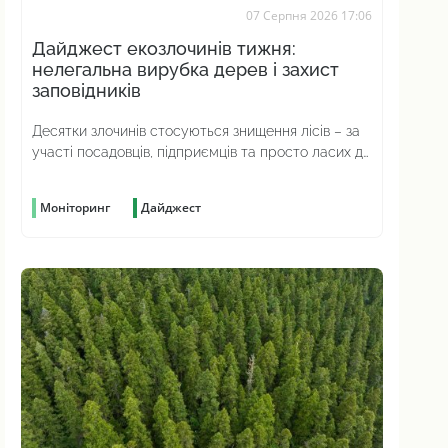
07 Серпня 2026 17:06
Дайджест екозлочинів тижня:
нелегальна вирубка дерев і захист
заповідників
Десятки злочинів стосуються знищення лісів – за
участі посадовців, підприємців та просто ласих до
наживи громадян
Моніторинг
Дайджест