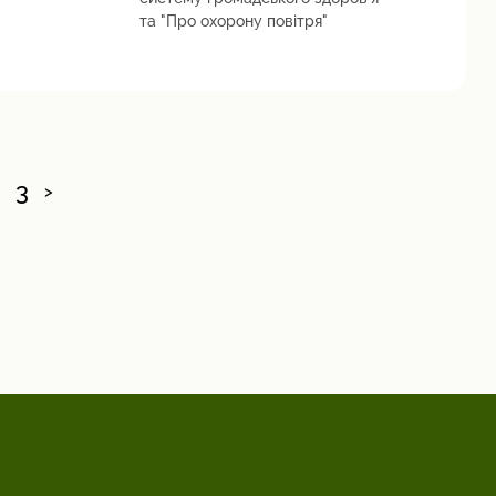
та "Про охорону повітря"
3
>