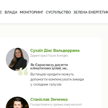
С
ВЛАДА
МОНІТОРИНГ
СУСПІЛЬСТВО
ЗЕЛЕНА ЕНЕРГЕТИ
Сухаїл Діас Вальдеррама
Директорка Future Energies
Як Євросоюзу досягти
кліматичних цілей, не
втративши великі гроші
Вуглецеві кредити можуть
допомогти компенсувати викиди
у складних галузях
Станіслав Зінченко
Голова Комітету промислової екології