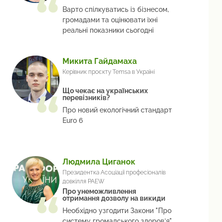
Варто спілкуватись із бізнесом,
громадами та оцінювати їхні
реальні показники сьогодні
Микита Гайдамаха
Керівник проєкту Temsa в Україні
Що чекає на українських
перевізників?
Про новий екологічний стандарт
Euro 6
Людмила Циганок
Президентка Асоціації професіоналів
довкілля PAEW
Про унеможливлення
отримання дозволу на викиди
Необхідно узгодити Закони "Про
систему громадського здоров’я"