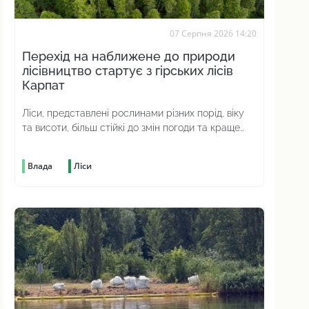
07 Серпня 2026 14:20
Перехід на наближене до природи
лісівництво стартує з гірських лісів
Карпат
Ліси, представлені рослинами різних порід, віку
та висоти, більш стійкі до змін погоди та краще
протистоять шкідникам
Влада
Ліси