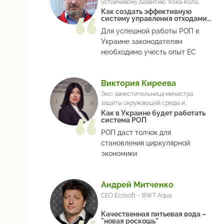
устойчивому развитию "Кока-Кола
Бевериджиз Украина"
Как создать эффективную
систему управления отходами
упаковки
Для успешной работы РОП в
Украине законодателям
необходимо учесть опыт ЕС
Виктория Киреева
Экс-заместительница министра
защиты окружающей среды и
природных ресурсов Украины
Как в Украине будет работать
система РОП
РОП даст толчок для
становления циркулярной
экономики
Андрей Митченко
СЕО Ecosoft – BWT Aqua
Качественная питьевая вода –
"новая роскошь"