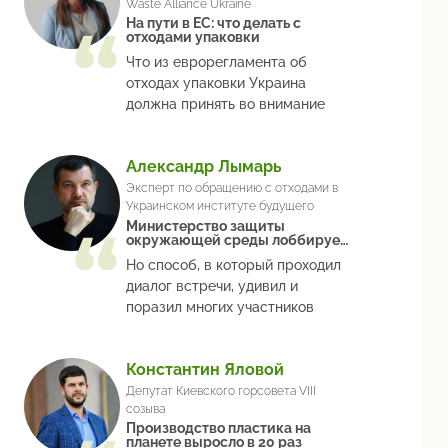
Waste Alliance Ukraine
На пути в ЕС: что делать с
отходами упаковки
Что из еврорегламента об
отходах упаковки Украина
должна принять во внимание
Александр Лымарь
Эксперт по обращению с отходами в
Украинском институте будущего
Министерство защиты
окружающей среды лоббирует
интересы влиятельных групп в
Но способ, в который проходил
Украине?
диалог встречи, удивил и
поразил многих участников
Константин Яловой
Депутат Киевского горсовета VIII
созыва
Производство пластика на
планете выросло в 20 раз