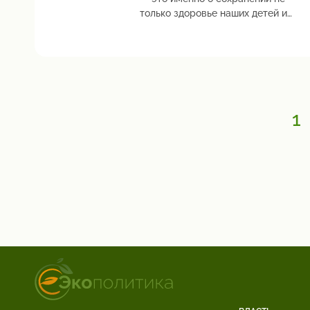
только здоровье наших детей и
нас, но и о защите планеты в
целом
1