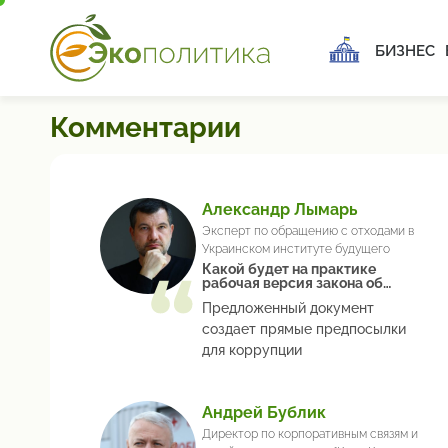
БИЗНЕС
Комментарии
Александр Лымарь
Эксперт по обращению с отходами в
Украинском институте будущего
Какой будет на практике
рабочая версия закона об
упаковке
Предложенный документ
создает прямые предпосылки
для коррупции
Андрей Бублик
Директор по корпоративным связям и