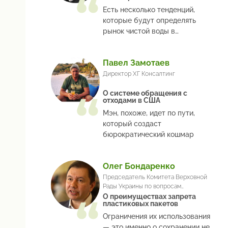
Есть несколько тенденций,
которые будут определять
рынок чистой воды в
ближайшие годы
Павел Замотаев
Директор ХГ Консалтинг
О системе обращения с
отходами в США
Мэн, похоже, идет по пути,
который создаст
бюрократический кошмар
Олег Бондаренко
Председатель Комитета Верховной
Рады Украины по вопросам
экологической политики и
О преимуществах запрета
пластиковых пакетов
природопользования
Ограничения их использования
— это именно о сохранении не